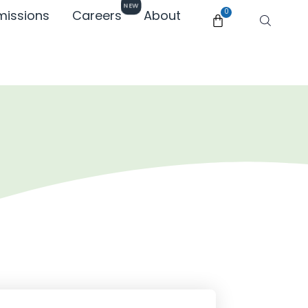
NEW
missions
Careers
About
0