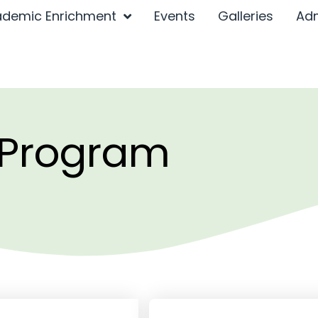
demic Enrichment
Events
Galleries
Ad
 Program